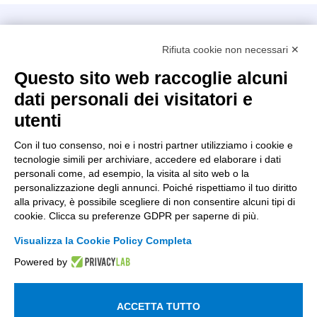
Intellimech, Consorzio per la Meccatronica
Rifiuta cookie non necessari ✕
Kilometro Rosso innovation district
Via Stezzano, 87 – 24126 Bergamo
Questo sito web raccoglie alcuni
dati personali dei visitatori e
+39 035 0690366
info@intellimech.it
utenti
Come raggiungerci
Con il tuo consenso, noi e i nostri partner utilizziamo i cookie e
tecnologie simili per archiviare, accedere ed elaborare i dati
Copyright 2026, P.iva 03388700167
personali come, ad esempio, la visita al sito web o la
personalizzazione degli annunci. Poiché rispettiamo il tuo diritto
Seguici su
alla privacy, è possibile scegliere di non consentire alcuni tipi di
cookie. Clicca su preferenze GDPR per saperne di più.
Visualizza la Cookie Policy Completa
Lavora con noi
Powered by
Iscriviti alla newsletter
Entra nell'area privata
ACCETTA TUTTO