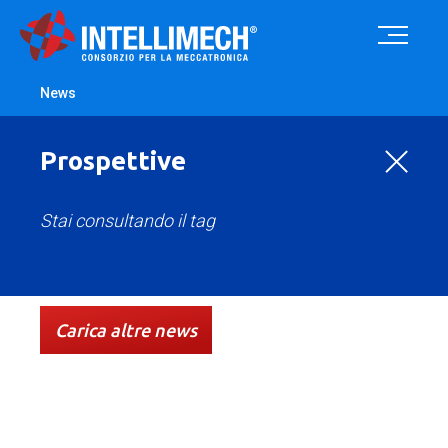
News
Prospettive
Stai consultando il tag
Tutte
Case history
Comunicato Stampa
Eventi
Carica altre news