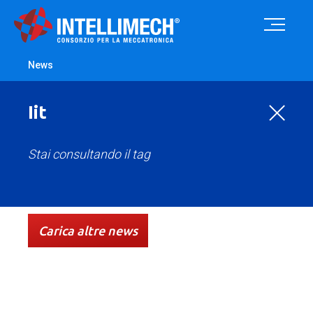
News
Iit
Stai consultando il tag
Tutte
Case history
Comunicato Stampa
Eventi
Carica altre news