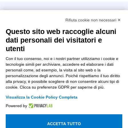
Intellimech, Consorzio per la Meccatronica
Rifiuta cookie non necessari ✕
Kilometro Rosso innovation district
Via Stezzano, 87 – 24126 Bergamo
Questo sito web raccoglie alcuni
dati personali dei visitatori e
+39 035 0690366
info@intellimech.it
utenti
Come raggiungerci
Con il tuo consenso, noi e i nostri partner utilizziamo i cookie e
tecnologie simili per archiviare, accedere ed elaborare i dati
Copyright 2026, P.iva 03388700167
personali come, ad esempio, la visita al sito web o la
personalizzazione degli annunci. Poiché rispettiamo il tuo diritto
Seguici su
alla privacy, è possibile scegliere di non consentire alcuni tipi di
cookie. Clicca su preferenze GDPR per saperne di più.
Visualizza la Cookie Policy Completa
Lavora con noi
Powered by
Iscriviti alla newsletter
Entra nell'area privata
ACCETTA TUTTO