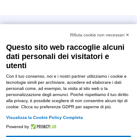
Intellimech, Consorzio per la Meccatronica
Rifiuta cookie non necessari ✕
Kilometro Rosso innovation district
Via Stezzano, 87 – 24126 Bergamo
Questo sito web raccoglie alcuni
dati personali dei visitatori e
+39 035 0690366
info@intellimech.it
utenti
Come raggiungerci
Con il tuo consenso, noi e i nostri partner utilizziamo i cookie e
tecnologie simili per archiviare, accedere ed elaborare i dati
Copyright 2026, P.iva 03388700167
personali come, ad esempio, la visita al sito web o la
personalizzazione degli annunci. Poiché rispettiamo il tuo diritto
Seguici su
alla privacy, è possibile scegliere di non consentire alcuni tipi di
cookie. Clicca su preferenze GDPR per saperne di più.
Visualizza la Cookie Policy Completa
Lavora con noi
Powered by
Iscriviti alla newsletter