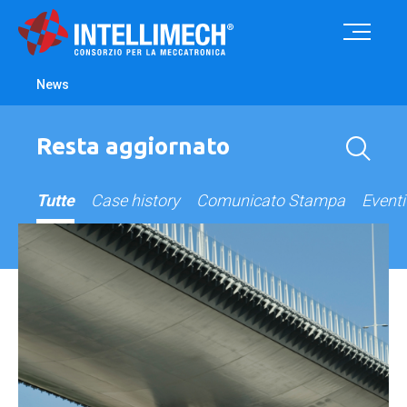
News
Resta aggiornato
Tutte
Case history
Comunicato Stampa
Eventi