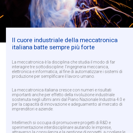
Il cuore industriale della meccatronica
italiana batte sempre più forte
La meccatronica è la disciplina che studia il modo di far
interagire tre sottodiscipline: l’ingegneria meccanica,
elettronica e informatica, al fine di automatizzare i sistemi di
produzione per semplificare il lavoro umano.
La meccatronica italiana cresce con numeri e risultati
importanti anche per effetto della rivoluzione industriale
sostenuta negli ultimi anni dal Piano Nazionale Industria 4.0 e
per la capacità di innovazione e adeguamento al mercato di
imprenditori e aziende.
Intellimech si occupa di promuovere progetti di R&D e
sperimentazione interdisciplinare aiutando le imprese,
attraverso la consulenza e la gestione di progetti, a cogliere le