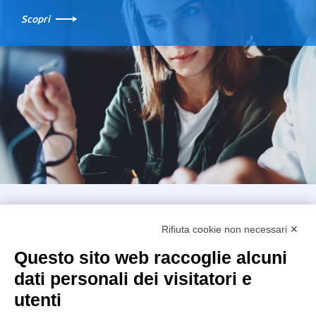
Scopri
Intellimech, Consorzio per la Meccatronica
Rifiuta cookie non necessari ✕
Kilometro Rosso innovation district
Via Stezzano, 87 – 24126 Bergamo
Questo sito web raccoglie alcuni
dati personali dei visitatori e
+39 035 0690366
info@intellimech.it
utenti
Come raggiungerci