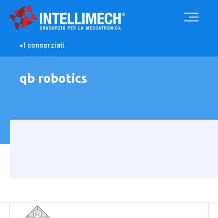
I consorziati
qb robotics