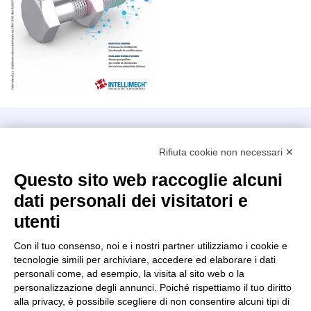
Intellimech, Consorzio per la Meccatronica
Rifiuta cookie non necessari ✕
Kilometro Rosso innovation district
Via Stezzano, 87 – 24126 Bergamo
Questo sito web raccoglie alcuni
dati personali dei visitatori e
+39 035 0690366
info@intellimech.it
utenti
Come raggiungerci
Con il tuo consenso, noi e i nostri partner utilizziamo i cookie e
tecnologie simili per archiviare, accedere ed elaborare i dati
Copyright 2026, P.iva 03388700167
personali come, ad esempio, la visita al sito web o la
personalizzazione degli annunci. Poiché rispettiamo il tuo diritto
Seguici su
alla privacy, è possibile scegliere di non consentire alcuni tipi di