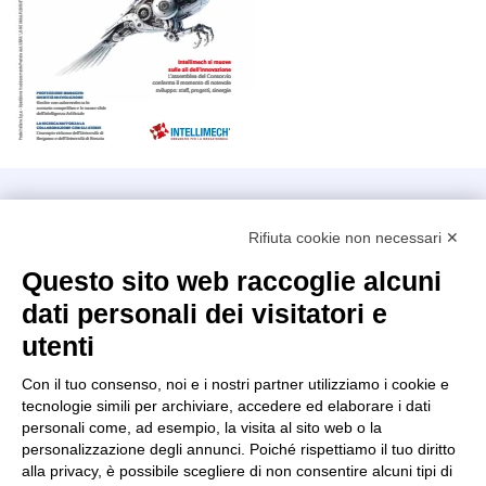
Intellimech, Consorzio per la Meccatronica
Rifiuta cookie non necessari ✕
Kilometro Rosso innovation district
Via Stezzano, 87 – 24126 Bergamo
Questo sito web raccoglie alcuni
dati personali dei visitatori e
+39 035 0690366
info@intellimech.it
utenti
Come raggiungerci
Con il tuo consenso, noi e i nostri partner utilizziamo i cookie e
tecnologie simili per archiviare, accedere ed elaborare i dati
Copyright 2026, P.iva 03388700167
personali come, ad esempio, la visita al sito web o la
personalizzazione degli annunci. Poiché rispettiamo il tuo diritto
Seguici su
alla privacy, è possibile scegliere di non consentire alcuni tipi di