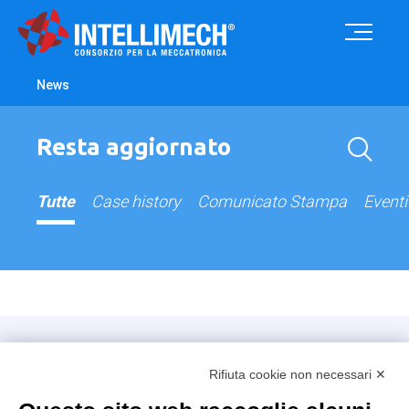
News
Resta aggiornato
Tutte
Case history
Comunicato Stampa
Eventi
Intellimech, Consorzio per la Meccatronica
Rifiuta cookie non necessari ✕
Kilometro Rosso innovation district
Via Stezzano, 87 – 24126 Bergamo