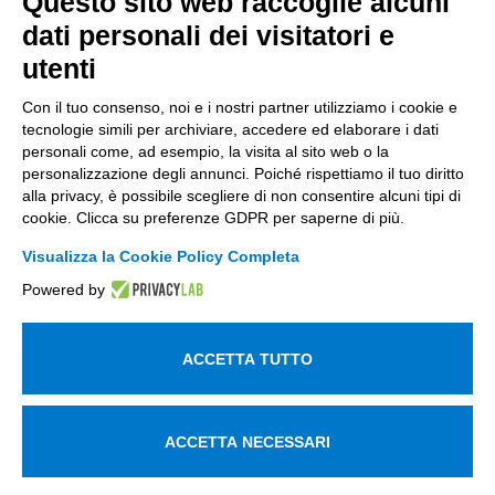
Questo sito web raccoglie alcuni
dati personali dei visitatori e
+39 035 0690366
info@intellimech.it
utenti
Come raggiungerci
Con il tuo consenso, noi e i nostri partner utilizziamo i cookie e
tecnologie simili per archiviare, accedere ed elaborare i dati
Copyright 2026, P.iva 03388700167
personali come, ad esempio, la visita al sito web o la
personalizzazione degli annunci. Poiché rispettiamo il tuo diritto
Seguici su
alla privacy, è possibile scegliere di non consentire alcuni tipi di
cookie. Clicca su preferenze GDPR per saperne di più.
Visualizza la Cookie Policy Completa
Lavora con noi
Powered by
Iscriviti alla newsletter
Entra nell'area privata
ACCETTA TUTTO
Informativa sul trattamento dei dati personali
Utilizziamo i cookie per essere sicuri che tu possa avere la
ACCETTA NECESSARI
migliore esperienza sul nostro sito. Se continui ad utilizzare
questo sito noi assumiamo che tu ne sia felice.