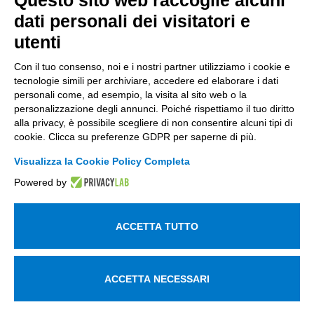
Questo sito web raccoglie alcuni
dati personali dei visitatori e
+39 035 0690366
info@intellimech.it
utenti
Come raggiungerci
Con il tuo consenso, noi e i nostri partner utilizziamo i cookie e
tecnologie simili per archiviare, accedere ed elaborare i dati
Copyright 2026, P.iva 03388700167
personali come, ad esempio, la visita al sito web o la
personalizzazione degli annunci. Poiché rispettiamo il tuo diritto
Seguici su
alla privacy, è possibile scegliere di non consentire alcuni tipi di
cookie. Clicca su preferenze GDPR per saperne di più.
Visualizza la Cookie Policy Completa
Lavora con noi
Powered by
Iscriviti alla newsletter
Entra nell'area privata
ACCETTA TUTTO
Informativa sul trattamento dei dati personali
Utilizziamo i cookie per essere sicuri che tu possa avere la
ACCETTA NECESSARI
migliore esperienza sul nostro sito. Se continui ad utilizzare
questo sito noi assumiamo che tu ne sia felice.