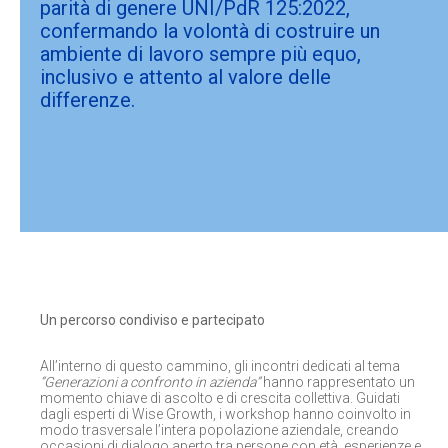
parità di genere UNI/PdR 125:2022,
confermando la volontà di costruire un
ambiente di lavoro sempre più equo,
inclusivo e attento al valore delle
differenze.
Un percorso condiviso e partecipato
All’interno di questo cammino, gli incontri dedicati al tema
“Generazioni a confronto in azienda”
hanno rappresentato un
momento chiave di ascolto e di crescita collettiva. Guidati
dagli esperti di
Wise Growth
, i workshop hanno coinvolto in
modo trasversale l’intera popolazione aziendale, creando
occasioni di dialogo aperto tra persone con età, esperienze e