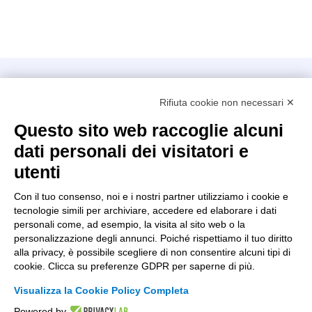
Intellimech, Consorzio per la Meccatronica
Rifiuta cookie non necessari ✕
Kilometro Rosso innovation district
Via Stezzano, 87 – 24126 Bergamo
Questo sito web raccoglie alcuni
dati personali dei visitatori e
+39 035 0690366
info@intellimech.it
utenti
Come raggiungerci
Con il tuo consenso, noi e i nostri partner utilizziamo i cookie e
tecnologie simili per archiviare, accedere ed elaborare i dati
Copyright 2026, P.iva 03388700167
personali come, ad esempio, la visita al sito web o la
personalizzazione degli annunci. Poiché rispettiamo il tuo diritto
Seguici su
alla privacy, è possibile scegliere di non consentire alcuni tipi di
cookie. Clicca su preferenze GDPR per saperne di più.
Visualizza la Cookie Policy Completa
Lavora con noi
Powered by