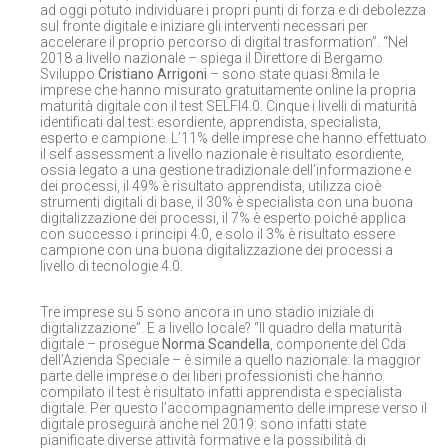
ad oggi potuto individuare i propri punti di forza e di debolezza
sul fronte digitale e iniziare gli interventi necessari per
accelerare il proprio percorso di digital trasformation”. “Nel
2018 a livello nazionale – spiega il Direttore di Bergamo
Sviluppo
Cristiano Arrigoni
– sono state quasi 8mila le
imprese che hanno misurato gratuitamente online la propria
maturità digitale con il test SELFI4.0. Cinque i livelli di maturità
identificati dal test: esordiente, apprendista, specialista,
esperto e campione. L’11% delle imprese che hanno effettuato
il self assessment a livello nazionale è risultato esordiente,
ossia legato a una gestione tradizionale dell’informazione e
dei processi, il 49% è risultato apprendista, utilizza cioè
strumenti digitali di base, il 30% è specialista con una buona
digitalizzazione dei processi, il 7% è esperto poiché applica
con successo i principi 4.0, e solo il 3% è risultato essere
campione con una buona digitalizzazione dei processi a
livello di tecnologie 4.0.
Tre imprese su 5 sono ancora in uno stadio iniziale di
digitalizzazione”. E a livello locale? “Il quadro della maturità
digitale – prosegue
Norma Scandella
, componente del Cda
dell’Azienda Speciale – è simile a quello nazionale: la maggior
parte delle imprese o dei liberi professionisti che hanno
compilato il test è risultato infatti apprendista e specialista
digitale. Per questo l’accompagnamento delle imprese verso il
digitale proseguirà anche nel 2019: sono infatti state
pianificate diverse attività formative e la possibilità di