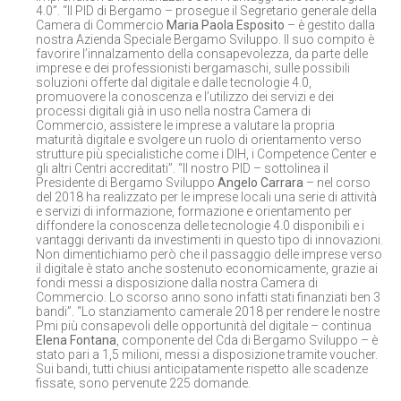
4.0”. “Il PID di Bergamo – prosegue il Segretario generale della
Camera di Commercio
Maria Paola Esposito
– è gestito dalla
nostra Azienda Speciale Bergamo Sviluppo. Il suo compito è
favorire l’innalzamento della consapevolezza, da parte delle
imprese e dei professionisti bergamaschi, sulle possibili
soluzioni offerte dal digitale e dalle tecnologie 4.0,
promuovere la conoscenza e l’utilizzo dei servizi e dei
processi digitali già in uso nella nostra Camera di
Commercio, assistere le imprese a valutare la propria
maturità digitale e svolgere un ruolo di orientamento verso
strutture più specialistiche come i DIH, i Competence Center e
gli altri Centri accreditati”. “Il nostro PID – sottolinea il
Presidente di Bergamo Sviluppo
Angelo Carrara
– nel corso
del 2018 ha realizzato per le imprese locali una serie di attività
e servizi di informazione, formazione e orientamento per
diffondere la conoscenza delle tecnologie 4.0 disponibili e i
vantaggi derivanti da investimenti in questo tipo di innovazioni.
Non dimentichiamo però che il passaggio delle imprese verso
il digitale è stato anche sostenuto economicamente, grazie ai
fondi messi a disposizione dalla nostra Camera di
Commercio. Lo scorso anno sono infatti stati finanziati ben 3
bandi”. “Lo stanziamento camerale 2018 per rendere le nostre
Pmi più consapevoli delle opportunità del digitale – continua
Elena Fontana
, componente del Cda di Bergamo Sviluppo – è
stato pari a 1,5 milioni, messi a disposizione tramite voucher.
Sui bandi, tutti chiusi anticipatamente rispetto alle scadenze
fissate, sono pervenute 225 domande.