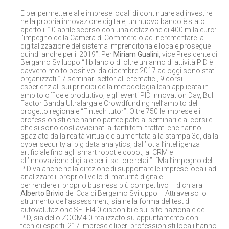
E per permettere alle imprese locali di continuare ad investire
nella propria innovazione digitale, un nuovo bando è stato
aperto il 10 aprile scorso con una dotazione di 400 mila euro:
l’impegno della Camera di Commercio ad incrementare la
digitalizzazione del sistema imprenditoriale locale prosegue
quindi anche per il 2019”. Per
Miriam Gualini
, vice Presidente di
Bergamo Sviluppo “il bilancio di oltre un anno di attività PID è
davvero molto positivo: da dicembre 2017 ad oggi sono stati
organizzati 17 seminari settoriali e tematici, 9 corsi
esperienziali sui principi della metodologia lean applicata in
ambito office e produttivo, e gli eventi PID Innovation Day, Bul
Factor Banda Ultralarga e Crowdfunding nell’ambito del
progetto regionale “Fintech tutor”. Oltre 750 le imprese e i
professionisti che hanno partecipato ai seminari e ai corsi e
che si sono così avvicinati ai tanti temi trattati che hanno
spaziato dalla realtà virtuale e aumentata alla stampa 3d, dalla
cyber security ai big data analytics, dall’iot all’intelligenza
artificiale fino agli smart robot e cobot, al CRM e
all’innovazione digitale per il settore retail”. “Ma l’impegno del
PID va anche nella direzione di supportare le imprese locali ad
analizzare il proprio livello di maturità digitale
per rendere il proprio business più competitivo – dichiara
Alberto Brivio
del Cda di Bergamo Sviluppo – Attraverso lo
strumento dell’assessment, sia nella forma del test di
autovalutazione SELFI4.0 disponibile sul sito nazionale dei
PID, sia dello ZOOM4.0 realizzato su appuntamento con
tecnici esperti, 217 imprese e liberi professionisti locali hanno