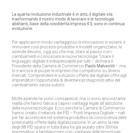
La quarta rivoluzione industriale è in atto, il digitale sta
trasformando il nostro modo di lavorare e le tecnologie
abilitanti, base della cosiddetta Impresa 4.0, sono in continua
evoluzione.
Per applicare in modo vantaggioso le innovazioni in essere, e
rinnovare così processi produttivi e modelli organizzativi, le
aziende devono, oggi più che mai, stare al passo con i
cambiamenti e conoscere le nuove tecnologie “Usare il
linguaggio digitale è indispensabile per tutti – dichiara il
Presidente della Camera di Commercio
Paolo Malvestiti
– ma
lo è ancora di più per le imprese che competono su diversi
mercati. Comprendere le soluzioni offerte dal digitale offre agli
imprenditori l’opportunità di diventare protagonisti attivi del
cambiamento senza subirlo.
Molte aziende ne sono consapevoli, ma ci sono ancora tante
realtà che fanno fatica a capire i vantaggi legati all’adozione
delle nuove tecnologie. Ecco perché le Camere di Commercio
hanno creato il network dei PID – Punti Impresa Digitale – nati
per far accrescere nel sistema produttivo la conoscenza delle
potenzialità offerte dalla digitalizzazione. In un anno la rete
degli 88 PID sparsi in tutta Italia ha già aiutato oltre 30mila
imprenditori a familiarizzare con i vantaggi delle tecnologie