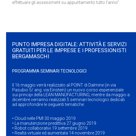
effettuare gli assessment su appuntamento tutto l’anno”.
PUNTO IMPRESA DIGITALE: ATTIVITÀ E SERVIZI
GRATUITI PER LE IMPRESE E I PROFESSIONISTI
BERGAMASCHI
PROGRAMMA SEMINARI TECNOLOGICI
Il 16 maggio verrà realizzato al POINT di Dalmine (in via
Pasubio 5/ ang. via Einstein) un nuovo corso esperienziale
sui principi della LEAN MANUFACTURING, mentre da maggio a
dicembre verranno realizzati 5 seminari tecnologici dedicati
ad approfondire le seguenti tematiche:
• Cloud nelle PMI 30 maggio 2019
• La manutenzione predittiva 27 giugno 2019
• Robot collaborativi 19 settembre 2019
• Realtà virtuale ed aumentata 14 novembre 2019