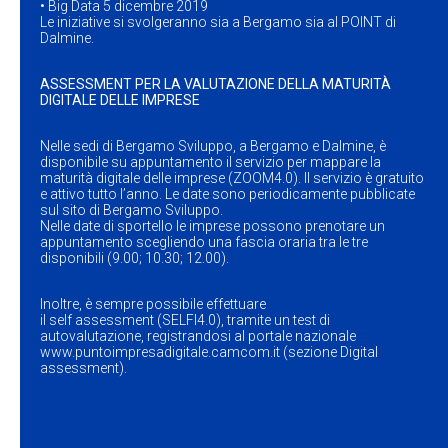
• Big Data 5 dicembre 2019
Le iniziative si svolgeranno sia a Bergamo sia al POINT di
Dalmine.
ASSESSMENT PER LA VALUTAZIONE DELLA MATURITÀ
DIGITALE DELLE IMPRESE
Nelle sedi di Bergamo Sviluppo, a Bergamo e Dalmine, è
disponibile su appuntamento il servizio per mappare la
maturità digitale delle imprese (ZOOM4.0). Il servizio è gratuito
e attivo tutto l’anno. Le date sono periodicamente pubblicate
sul sito di Bergamo Sviluppo.
Nelle date di sportello le imprese possono prenotare un
appuntamento scegliendo una fascia oraria tra le tre
disponibili (9.00; 10.30; 12.00).
Inoltre, è sempre possibile effettuare
il self assessment (SELFI4.0), tramite un test di
autovalutazione, registrandosi al portale nazionale
www.puntoimpresadigitale.camcom.it
(sezione Digital
assessment).