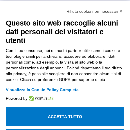
Intellimech, Consorzio per la Meccatronica
Rifiuta cookie non necessari ✕
Kilometro Rosso innovation district
Via Stezzano, 87 – 24126 Bergamo
Questo sito web raccoglie alcuni
dati personali dei visitatori e
+39 035 0690366
info@intellimech.it
utenti
Come raggiungerci
Con il tuo consenso, noi e i nostri partner utilizziamo i cookie e
tecnologie simili per archiviare, accedere ed elaborare i dati
Copyright 2026, P.iva 03388700167
personali come, ad esempio, la visita al sito web o la
personalizzazione degli annunci. Poiché rispettiamo il tuo diritto
Seguici su
alla privacy, è possibile scegliere di non consentire alcuni tipi di
cookie. Clicca su preferenze GDPR per saperne di più.
Visualizza la Cookie Policy Completa
Lavora con noi
Powered by
Iscriviti alla newsletter
Entra nell'area privata
ACCETTA TUTTO
Informativa sul trattamento dei dati personali