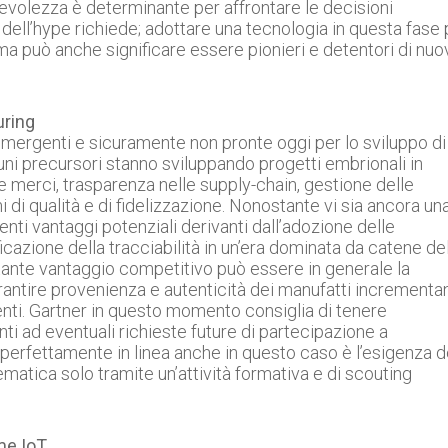
pevolezza è determinante per affrontare le decisioni
dell’hype richiede; adottare una tecnologia in questa fase
a può anche significare essere pionieri e detentori di nuo
uring
mergenti e sicuramente non pronte oggi per lo sviluppo di
uni precursori stanno sviluppando progetti embrionali in
le merci, trasparenza nelle supply-chain, gestione delle
i qualità e di fidelizzazione. Nonostante vi sia ancora un
enti vantaggi potenziali derivanti dall’adozione delle
azione della tracciabilità in un’era dominata da catene de
tante vantaggio competitivo può essere in generale la
arantire provenienza e autenticità dei manufatti increment
enti. Gartner in questo momento consiglia di tenere
ti ad eventuali richieste future di partecipazione a
i; perfettamente in linea anche in questo caso è l’esigenza d
ematica solo tramite un’attività formativa e di scouting
me IoT