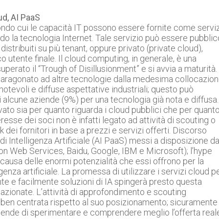
d, AI PaaS
ndo cui le capacità IT possono essere fornite come servi
ando la tecnologia Internet. Tale servizio può essere pubblic
istribuiti su più tenant, oppure privato (private cloud),
 utente finale. Il cloud computing, in generale, è una
uperato il “Trough of Disillusionment” e si avvia a maturità.
, paragonato ad altre tecnologie dalla medesima collocazio
notevoli e diffuse aspettative industriali; questo può
i alcune aziende (9%) per una tecnologia già nota e diffusa. 
ato sia per quanto riguarda i cloud pubblici che per quant
eresse dei soci non è infatti legato ad attività di scouting o
dei fornitori in base a prezzi e servizi offerti. Discorso
 di Intelligenza Artificiale (AI PaaS) messi a disposizione da
zon Web Services, Baidu, Google, IBM e Microsoft); l’hype
causa delle enormi potenzialità che essi offrono per la
genza artificiale. La promessa di utilizzare i servizi cloud p
e e facilmente soluzioni di IA spingerà presto questa
flazionate. L’attività di approfondimento e scouting
 ben centrata rispetto al suo posizionamento; sicuramente
ziende di sperimentare e comprendere meglio l’offerta real