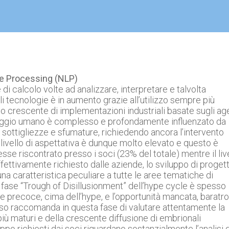
e Processing (NLP)
 calcolo volte ad analizzare, interpretare e talvolta
li tecnologie è in aumento grazie all’utilizzo sempre più
ppo crescente di implementazioni industriali basate sugli ag
guaggio umano è complesso e profondamente influenzato da
ali sottigliezze e sfumature, richiedendo ancora l’intervento
l livello di aspettativa è dunque molto elevato e questo è
esse riscontrato presso i soci (23% del totale) mentre il liv
fettivamente richiesto dalle aziende, lo sviluppo di progett
na caratteristica peculiare a tutte le aree tematiche di
fase “Trough of Disillusionment” dell’hype cycle è spesso
e precoce, cima dell’hype, e l’opportunità mancata, baratro
esso raccomanda in questa fase di valutare attentamente la
iù maturi e della crescente diffusione di embrionali
luppo richiesti dai soci riguardano sostanzialmente l’analisi d