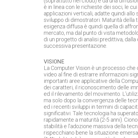
(soprattutto nel cloud) e da una diffus
è in linea con le richieste dei soci, le c
applicazioni verticali, adatte quindi allo
sviluppo di dimostratori. Maturità della t
esigenza diffusa è quindi quella di affro
mercato, ma dal punto di vista metodolo
di un progetto di analisi predittiva, dall
successiva presentazione.
VISIONE
La Computer Vision è un processo che com
video al fine di estrarre informazioni s
importanti aree applicative della Computer
dei caratteri, il riconoscimento delle im
ed il rilevamento del movimento. L’util
ma solo dopo la convergenza delle tecnol
ed i recenti sviluppi in termini di capa
significativi. Tale tecnologia ha superat
rapidamente a maturità (2-5 anni). Ciono
stabilità e l’adozione massiva della te
rispecchiano bene la situazione emersa 