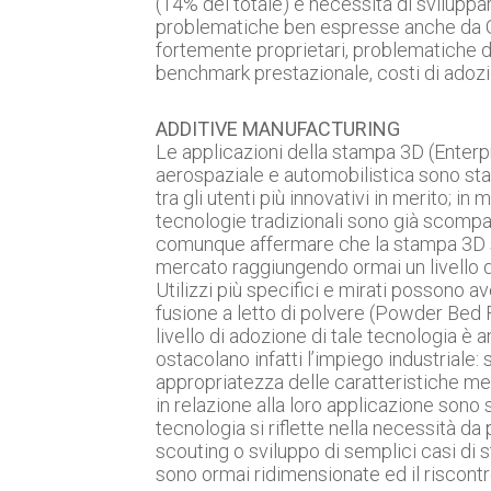
(14% del totale) e necessità di sviluppar
problematiche ben espresse anche da Ga
fortemente proprietari, problematiche d
benchmark prestazionale, costi di adoz
ADDITIVE MANUFACTURING
Le applicazioni della stampa 3D (Enterpri
aerospaziale e automobilistica sono sta
tra gli utenti più innovativi in merito; 
tecnologie tradizionali sono già scomp
comunque affermare che la stampa 3D si 
mercato raggiungendo ormai un livello d
Utilizzi più specifici e mirati possono ave
fusione a letto di polvere (Powder Bed F
livello di adozione di tale tecnologia 
ostacolano infatti l’impiego industriale: st
appropriatezza delle caratteristiche mec
in relazione alla loro applicazione sono
tecnologia si riflette nella necessità da
scouting o sviluppo di semplici casi di st
sono ormai ridimensionate ed il riscontr