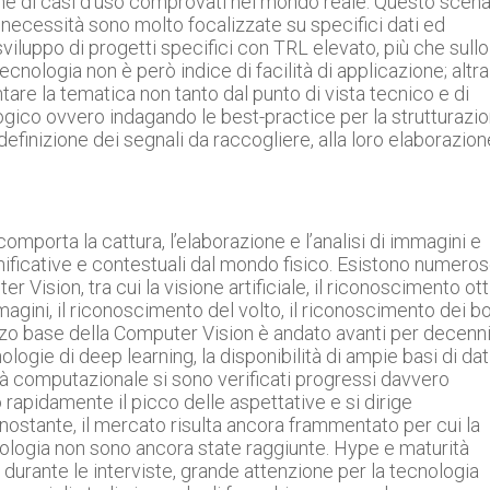
ione di casi d’uso comprovati nel mondo reale. Questo scena
ui necessità sono molto focalizzate su specifici dati ed
 sviluppo di progetti specifici con TRL elevato, più che sullo
ecnologia non è però indice di facilità di applicazione; altra
ntare la tematica non tanto dal punto di vista tecnico e di
gico ovvero indagando le best-practice per la strutturazi
a definizione dei segnali da raccogliere, alla loro elaborazion
porta la cattura, l’elaborazione e l’analisi di immagini e
ignificative e contestuali dal mondo fisico. Esistono numero
 Vision, tra cui la visione artificiale, il riconoscimento ot
magini, il riconoscimento del volto, il riconoscimento dei bo
izzo base della Computer Vision è andato avanti per decenni
ogie di deep learning, la disponibilità di ampie basi di dat
cità computazionale si sono verificati progressi davvero
o rapidamente il picco delle aspettative e si dirige
nostante, il mercato risulta ancora frammentato per cui la
cnologia non sono ancora state raggiunte. Hype e maturità
durante le interviste, grande attenzione per la tecnologia