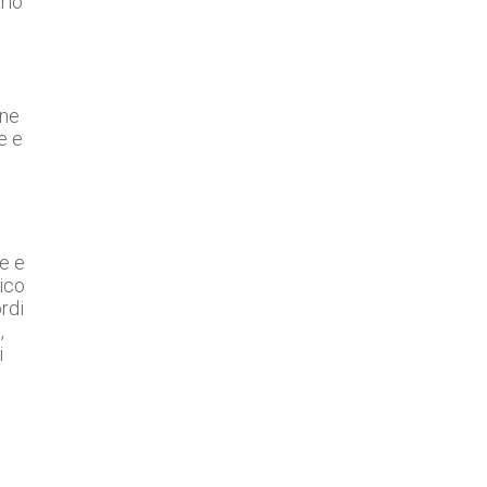
rio
one
e e
se e
tico
rdi
,
i