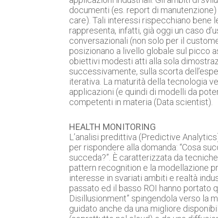
documenti (es. report di manutenzione) 
care). Tali interessi rispecchiano bene l
rappresenta, infatti, già oggi un caso d
conversazionali (non solo per il custome
posizionano a livello globale sul picco a
obiettivi modesti atti alla sola dimostr
successivamente, sulla scorta dell’esper
iterativa. La maturità della tecnologia v
applicazioni (e quindi di modelli da poter
competenti in materia (Data scientist).
HEALTH MONITORING
L’analisi predittiva (Predictive Analytic
per rispondere alla domanda: “Cosa suc
succeda?”. È caratterizzata da tecniche qu
pattern recognition e la modellazione pr
interesse in svariati ambiti e realtà indus
passato ed il basso ROI hanno portato q
Disillusionment” spingendola verso la ma
guidato anche da una migliore disponibilit