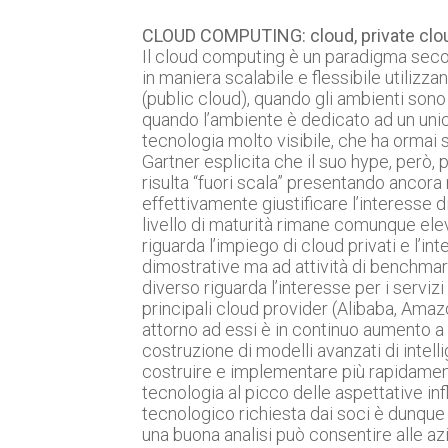
CLOUD COMPUTING: cloud, private clou
Il cloud computing è un paradigma seco
in maniera scalabile e flessibile utilizz
(public cloud), quando gli ambienti sono d
quando l’ambiente è dedicato ad un unico
tecnologia molto visibile, che ha ormai s
Gartner esplicita che il suo hype, però
risulta “fuori scala” presentando ancora 
effettivamente giustificare l’interesse d
livello di maturità rimane comunque elev
riguarda l’impiego di cloud privati e l’int
dimostrative ma ad attività di benchmark 
diverso riguarda l’interesse per i servizi
principali cloud provider (Alibaba, Ama
attorno ad essi è in continuo aumento a 
costruzione di modelli avanzati di intelli
costruire e implementare più rapidament
tecnologia al picco delle aspettative in
tecnologico richiesta dai soci è dunque
una buona analisi può consentire alle a