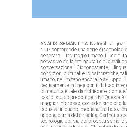
ANALISI SEMANTICA: Natural Languag
NLP comprende una serie di tecnologie di
generare il linguaggio umano. L’uso di ta
pervasivo delle reti neurali e allo svilu
conversazionali. Ciononostante, il lin
condizioni culturali e idiosincratiche, t
umano, ne limitano ancora lo sviluppo. I
decisamente in linea con il diffuso inter
di maturità è tale da richiedere, come ef
casi di studio precompetitivi. Questa è u
maggior interesse, consideriamo che la 
decisiva in quanto mediana tra l’adozion
appena prima della risalita. Gartner st
tecnologia per via dei prodotti sempre p
applicazioni industriali. Gli ambiti di svi