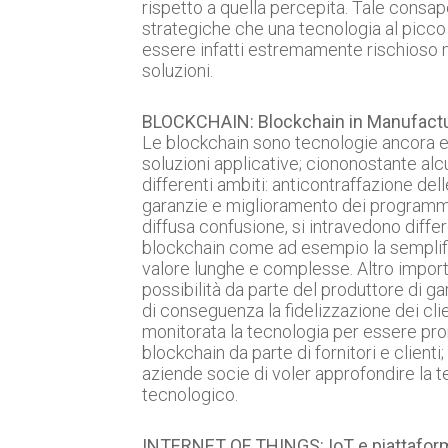
rispetto a quella percepita. Tale consa
strategiche che una tecnologia al picco 
essere infatti estremamente rischioso m
soluzioni.
BLOCKCHAIN: Blockchain in Manufact
Le blockchain sono tecnologie ancora e
soluzioni applicative; ciononostante alc
differenti ambiti: anticontraffazione del
garanzie e miglioramento dei programmi d
diffusa confusione, si intravedono differ
blockchain come ad esempio la semplific
valore lunghe e complesse. Altro impor
possibilità da parte del produttore di g
di conseguenza la fidelizzazione dei cli
monitorata la tecnologia per essere pron
blockchain da parte di fornitori e client
aziende socie di voler approfondire la t
tecnologico.
INTERNET OF THINGS: IoT e piattafor