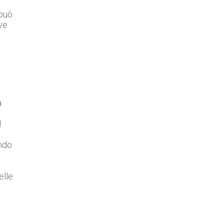
 può
ve
a
l
ando
elle