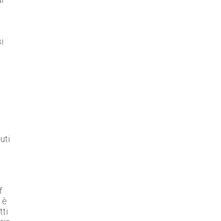
i
uti
f
 è
tti