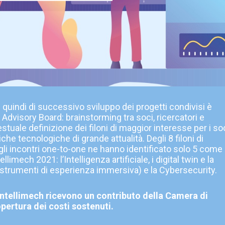
e quindi di successivo sviluppo dei progetti condivisi è
l Advisory Board: brainstorming tra soci, ricercatori e
stuale definizione dei filoni di maggior interesse per i soc
 tecnologiche di grande attualità. Degli 8 filoni di
 gli incontri one-to-one ne hanno identificato solo 5 come
limech 2021: l’Intelligenza artificiale, i digital twin e la
 (strumenti di esperienza immersiva) e la Cybersecurity.
i Intellimech ricevono un contributo della Camera di
ertura dei costi sostenuti.