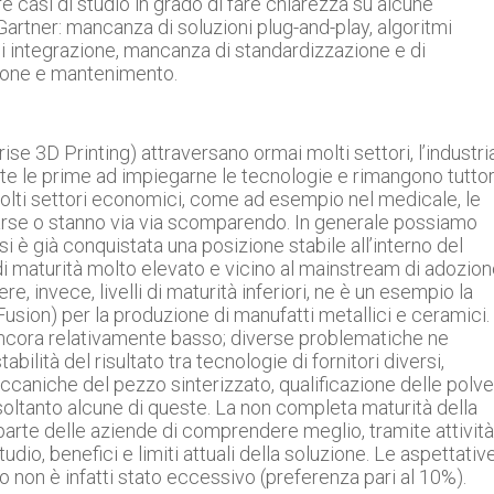
e casi di studio in grado di fare chiarezza su alcune
rtner: mancanza di soluzioni plug-and-play, algoritmi
i integrazione, mancanza di standardizzazione e di
ione e mantenimento.
se 3D Printing) attraversano ormai molti settori, l’industri
te le prime ad impiegarne le tecnologie e rimangono tutto
in molti settori economici, come ad esempio nel medicale, le
arse o stanno via via scomparendo. In generale possiamo
è già conquistata una posizione stabile all’interno del
i maturità molto elevato e vicino al mainstream di adozion
re, invece, livelli di maturità inferiori, ne è un esempio la
usion) per la produzione di manufatti metallici e ceramici. 
è ancora relativamente basso; diverse problematiche ne
abilità del risultato tra tecnologie di fornitori diversi,
caniche del pezzo sinterizzato, qualificazione delle polve
 soltanto alcune di queste. La non completa maturità della
 parte delle aziende di comprendere meglio, tramite attività
udio, benefici e limiti attuali della soluzione. Le aspettative
o non è infatti stato eccessivo (preferenza pari al 10%).