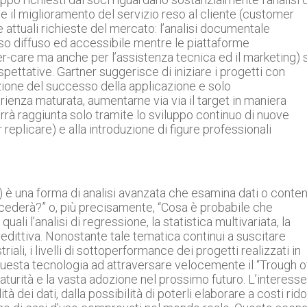
e il miglioramento del servizio reso al cliente (customer
e attuali richieste del mercato: l’analisi documentale
’uso diffuso ed accessibile mentre le piattaforme
r-care ma anche per l’assistenza tecnica ed il marketing) s
spettative. Gartner suggerisce di iniziare i progetti con
azione del successo della applicazione e solo
ienza maturata, aumentarne via via il target in maniera
errà raggiunta solo tramite lo sviluppo continuo di nuove
 replicare) e alla introduzione di figure professionali
s) è una forma di analisi avanzata che esamina dati o conten
cederà?” o, più precisamente, “Cosa è probabile che
ali l’analisi di regressione, la statistica multivariata, la
edittiva. Nonostante tale tematica continui a suscitare
triali, i livelli di sottoperformance dei progetti realizzati in
uesta tecnologia ad attraversare velocemente il “Trough o
turità e la vasta adozione nel prossimo futuro. L’interesse
à dei dati, dalla possibilità di poterli elaborare a costi rido