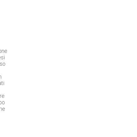
one
esi
rso
n
ti
re
ipo
ome