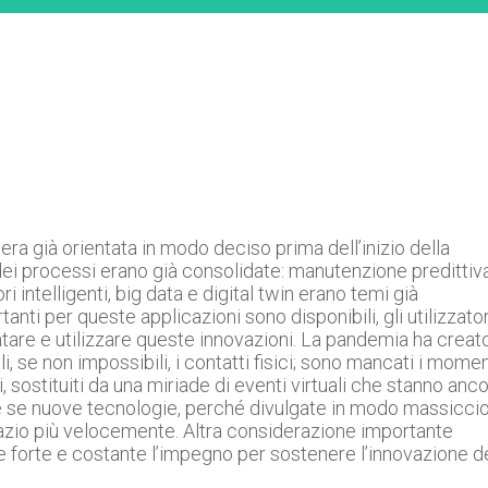
era già orientata in modo deciso prima dell’inizio della
dei processi erano già consolidate: manutenzione predittiva
i intelligenti, big data e digital twin erano temi già
nti per queste applicazioni sono disponibili, gli utilizzator
ntare e utilizzare queste innovazioni. La pandemia ha creat
i, se non impossibili, i contatti fisici; sono mancati i momen
ni, sostituiti da una miriade di eventi virtuali che stanno anc
ire se nuove tecnologie, perché divulgate in modo massicci
spazio più velocemente. Altra considerazione importante
 forte e costante l’impegno per sostenere l’innovazione d