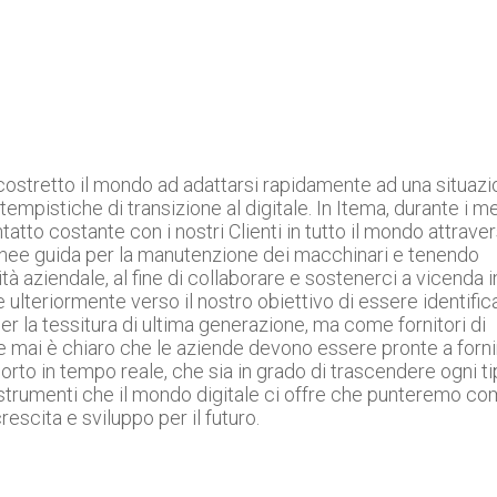
stretto il mondo ad adattarsi rapidamente ad una situazi
empistiche di transizione al digitale. In Itema, durante i m
to costante con i nostri Clienti in tutto il mondo attrave
 linee guida per la manutenzione dei macchinari e tenendo
vità aziendale, al fine di collaborare e sostenerci a vicenda i
ulteriormente verso il nostro obiettivo di essere identifica
r la tessitura di ultima generazione, ma come fornitori di
he mai è chiaro che le aziende devono essere pronte a forni
pporto in tempo reale, che sia in grado di trascendere ogni t
ti strumenti che il mondo digitale ci offre che punteremo c
escita e sviluppo per il futuro.