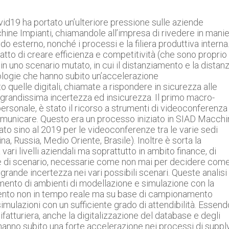
vid19 ha portato un’ulteriore pressione sulle aziende
ine Impianti, chiamandole all’impresa di rivedere in mani
o esterno, nonché i processi e la filiera produttiva interna
 fatto di creare efficienza e competitività (che sono proprio 
) in uno scenario mutato, in cui il distanziamento e la distan
ologie che hanno subito un’accelerazione
 quelle digitali, chiamate a rispondere in sicurezza alle
 grandissima incertezza ed insicurezza. Il primo macro-
ersonale, è stato il ricorso a strumenti di videoconferenza
municare. Questo era un processo iniziato in SIAD Macchi
zzato sino al 2019 per le videoconferenze tra le varie sedi
na, Russia, Medio Oriente, Brasile). Inoltre è sorta la
ri livelli aziendali ma soprattutto in ambito finance, di
f” e di scenario, necessarie come non mai per decidere com
grande incertezza nei vari possibili scenari. Queste analisi
amento di ambienti di modellazione e simulazione con la
momento non in tempo reale ma su base di campionamento
mulazioni con un sufficiente grado di attendibilità. Essend
atturiera, anche la digitalizzazione del database e degli
 hanno subito una forte accelerazione nei processi di suppl