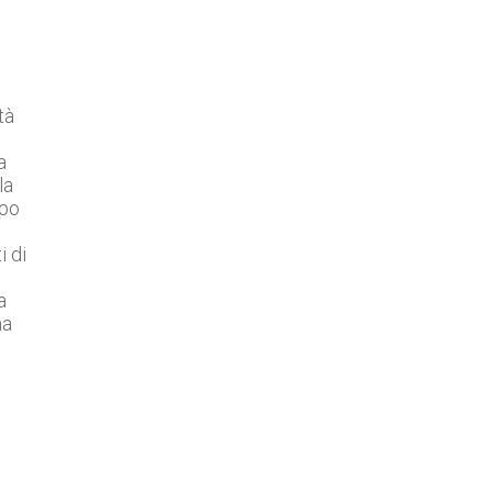
tà
a
la
ppo
i di
a
ma