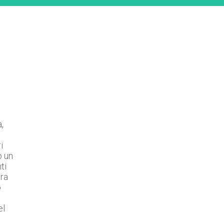
,
i
o un
ti
ora
o
el