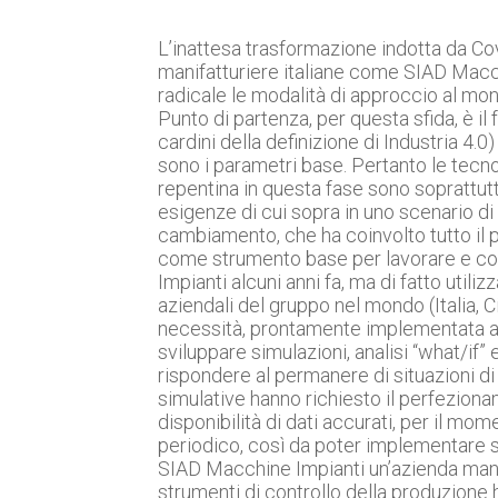
L’inattesa trasformazione indotta da Co
manifatturiere italiane come SIAD Macch
radicale le modalità di approccio al mond
Punto di partenza, per questa sfida, è il
cardini della definizione di Industria 4.0
sono i parametri base. Pertanto le tecn
repentina in questa fase sono soprattutto
esigenze di cui sopra in uno scenario di
cambiamento, che ha coinvolto tutto il p
come strumento base per lavorare e co
Impianti alcuni anni fa, ma di fatto utili
aziendali del gruppo nel mondo (Italia, Ci
necessità, prontamente implementata a va
sviluppare simulazioni, analisi “what/i
rispondere al permanere di situazioni di 
simulative hanno richiesto il perfezion
disponibilità di dati accurati, per il 
periodico, così da poter implementare si
SIAD Macchine Impianti un’azienda manif
strumenti di controllo della produzione