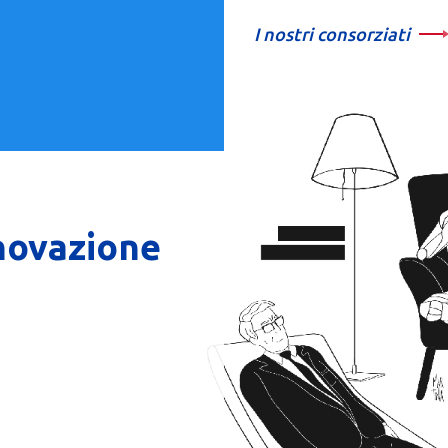
I nostri consorziati
nnovazione