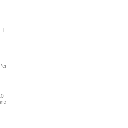
il
 Per
.0
ano