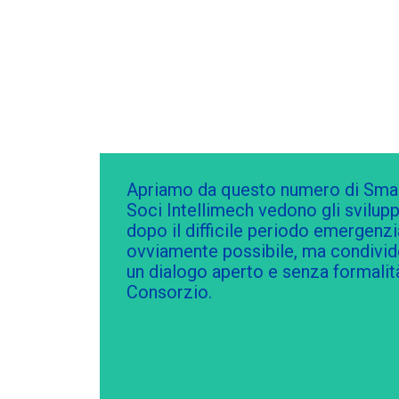
Apriamo da questo numero di Smart
Soci Intellimech vedono gli svilup
dopo il difficile periodo emergenzi
ovviamente possibile, ma condivider
un dialogo aperto e senza formalità
Consorzio.