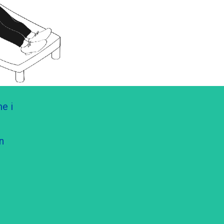
e i
n