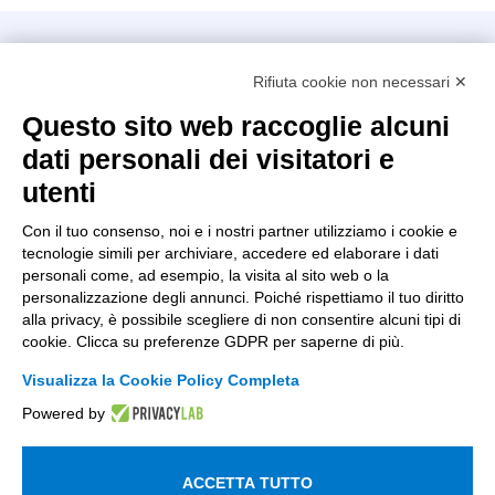
Intellimech, Consorzio per la Meccatronica
Rifiuta cookie non necessari ✕
Kilometro Rosso innovation district
Via Stezzano, 87 – 24126 Bergamo
Questo sito web raccoglie alcuni
dati personali dei visitatori e
+39 035 0690366
info@intellimech.it
utenti
Come raggiungerci
Con il tuo consenso, noi e i nostri partner utilizziamo i cookie e
tecnologie simili per archiviare, accedere ed elaborare i dati
Copyright 2026, P.iva 03388700167
personali come, ad esempio, la visita al sito web o la
personalizzazione degli annunci. Poiché rispettiamo il tuo diritto
Seguici su
alla privacy, è possibile scegliere di non consentire alcuni tipi di
cookie. Clicca su preferenze GDPR per saperne di più.
Visualizza la Cookie Policy Completa
Lavora con noi
Powered by
Iscriviti alla newsletter
Entra nell'area privata
ACCETTA TUTTO