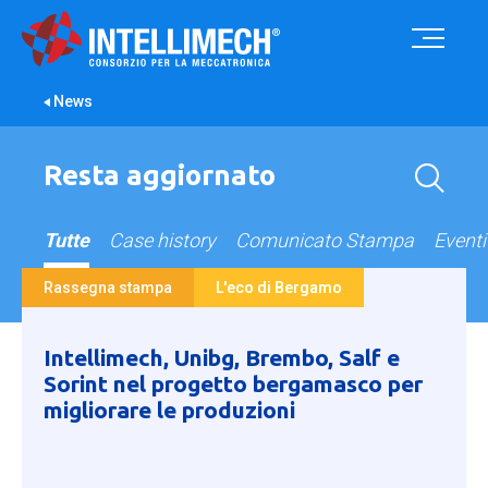
News
Resta aggiornato
Tutte
Case history
Comunicato Stampa
Eventi
Rassegna stampa
L'eco di Bergamo
Intellimech, Unibg, Brembo, Salf e
Sorint nel progetto bergamasco per
migliorare le produzioni