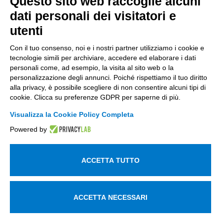
Questo sito web raccoglie alcuni
dati personali dei visitatori e
+39 035 0690366
info@intellimech.it
utenti
Come raggiungerci
Con il tuo consenso, noi e i nostri partner utilizziamo i cookie e
tecnologie simili per archiviare, accedere ed elaborare i dati
Copyright 2026, P.iva 03388700167
personali come, ad esempio, la visita al sito web o la
personalizzazione degli annunci. Poiché rispettiamo il tuo diritto
Seguici su
alla privacy, è possibile scegliere di non consentire alcuni tipi di
cookie. Clicca su preferenze GDPR per saperne di più.
Visualizza la Cookie Policy Completa
Lavora con noi
Powered by
Iscriviti alla newsletter
Entra nell'area privata
ACCETTA TUTTO
Informativa sul trattamento dei dati personali
Utilizziamo i cookie per essere sicuri che tu possa avere la
ACCETTA NECESSARI
migliore esperienza sul nostro sito. Se continui ad utilizzare
questo sito noi assumiamo che tu ne sia felice.