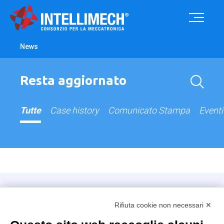
News
Resta aggiornato
Tutte
Case history
Comunicato Stampa
Eventi
Intellimech, Consorzio per la Meccatronica
Rifiuta cookie non necessari ✕
Kilometro Rosso innovation district
Via Stezzano, 87 – 24126 Bergamo