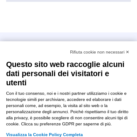
Intellimech, Consorzio per la Meccatronica
Rifiuta cookie non necessari ✕
Kilometro Rosso innovation district
Via Stezzano, 87 – 24126 Bergamo
Questo sito web raccoglie alcuni
dati personali dei visitatori e
+39 035 0690366
info@intellimech.it
utenti
Come raggiungerci
Con il tuo consenso, noi e i nostri partner utilizziamo i cookie e
tecnologie simili per archiviare, accedere ed elaborare i dati
Copyright 2026, P.iva 03388700167
personali come, ad esempio, la visita al sito web o la
personalizzazione degli annunci. Poiché rispettiamo il tuo diritto
Seguici su
alla privacy, è possibile scegliere di non consentire alcuni tipi di
cookie. Clicca su preferenze GDPR per saperne di più.
Visualizza la Cookie Policy Completa