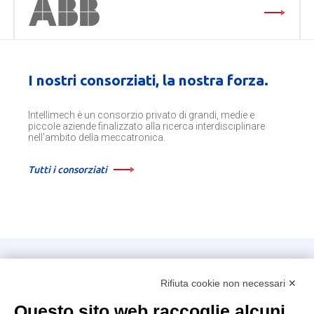
I nostri consorziati, la nostra forza.
Intellimech è un consorzio privato di grandi, medie e
piccole aziende finalizzato alla ricerca interdisciplinare
nell'ambito della meccatronica.
Tutti i consorziati
Intellimech, Consorzio per la Meccatronica
Rifiuta cookie non necessari ✕
Kilometro Rosso innovation district
Via Stezzano, 87 – 24126 Bergamo
Questo sito web raccoglie alcuni