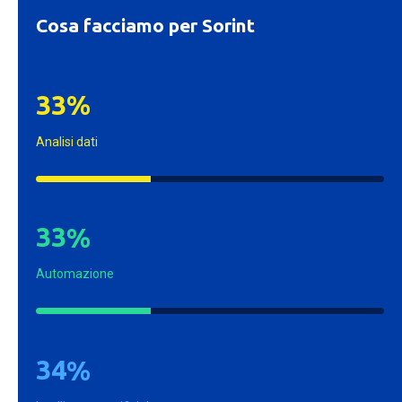
Cosa facciamo per Sorint
3
3
%
Analisi dati
3
3
%
Automazione
3
4
%