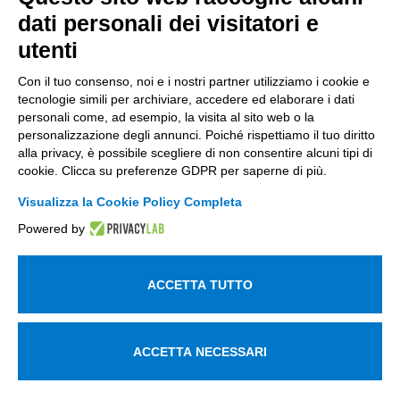
dati personali dei visitatori e
+39 035 0690366
info@intellimech.it
utenti
Come raggiungerci
Con il tuo consenso, noi e i nostri partner utilizziamo i cookie e
tecnologie simili per archiviare, accedere ed elaborare i dati
Copyright 2026, P.iva 03388700167
personali come, ad esempio, la visita al sito web o la
personalizzazione degli annunci. Poiché rispettiamo il tuo diritto
Seguici su
alla privacy, è possibile scegliere di non consentire alcuni tipi di
cookie. Clicca su preferenze GDPR per saperne di più.
Visualizza la Cookie Policy Completa
Lavora con noi
Powered by
Iscriviti alla newsletter
Entra nell'area privata
ACCETTA TUTTO
Informativa sul trattamento dei dati personali
Utilizziamo i cookie per essere sicuri che tu possa avere la
ACCETTA NECESSARI
migliore esperienza sul nostro sito. Se continui ad utilizzare
questo sito noi assumiamo che tu ne sia felice.