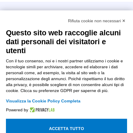
Intellimech, Consorzio per la Meccatronica
Rifiuta cookie non necessari ✕
Kilometro Rosso innovation district
Via Stezzano, 87 – 24126 Bergamo
Questo sito web raccoglie alcuni
dati personali dei visitatori e
+39 035 0690366
info@intellimech.it
utenti
Come raggiungerci
Con il tuo consenso, noi e i nostri partner utilizziamo i cookie e
tecnologie simili per archiviare, accedere ed elaborare i dati
Copyright 2026, P.iva 03388700167
personali come, ad esempio, la visita al sito web o la
personalizzazione degli annunci. Poiché rispettiamo il tuo diritto
Seguici su
alla privacy, è possibile scegliere di non consentire alcuni tipi di
cookie. Clicca su preferenze GDPR per saperne di più.
Visualizza la Cookie Policy Completa
Lavora con noi
Powered by
Iscriviti alla newsletter
Entra nell'area privata
ACCETTA TUTTO