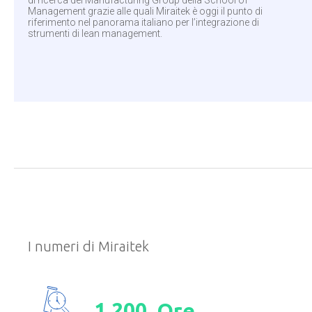
di ricerca del Manufacturing Group della School of
Management grazie alle quali Miraitek è oggi il punto di
riferimento nel panorama italiano per l’integrazione di
strumenti di lean management.
I numeri di Miraitek
.
1
2
0
0
Ore