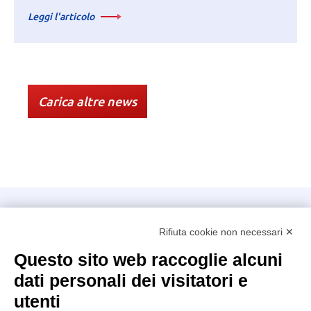
Leggi l'articolo
Carica altre news
Intellimech, Consorzio per la Meccatronica
Rifiuta cookie non necessari ✕
Kilometro Rosso innovation district
Via Stezzano, 87 – 24126 Bergamo
Questo sito web raccoglie alcuni
dati personali dei visitatori e
+39 035 0690366
info@intellimech.it
utenti