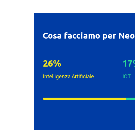
Cosa facciamo per Ne
2
6
1
7
%
Intelligenza Artificiale
ICT