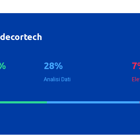
odecortech
2
8
7
%
%
Analisi Dati
Ele