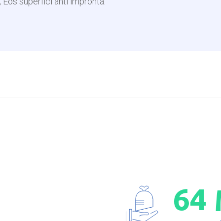
Eos superfici anti impronta.
6
4