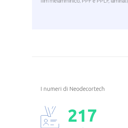
film melamminico; PPF e PPLF, laminati, 
I numeri di Neodecortech
2
1
7