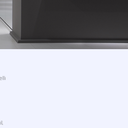
lli
l;