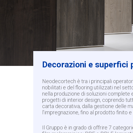
Decorazioni e superfici p
Neodecortech è tra i principali operator
nobilitati e del flooring utilizzati nel se
nella produzione di soluzioni complete 
progetti di interior design, coprendo tut
carta decorativa, dalla gestione delle ma
l’impregnazione, fino al prodotto finito e 
Il Gruppo è in grado di offrire 7 categori