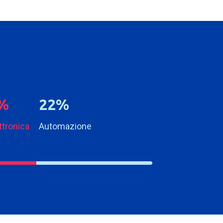
2
2
%
%
ttronica
Automazione