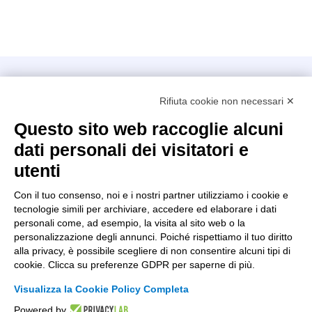
Intellimech, Consorzio per la Meccatronica
Rifiuta cookie non necessari ✕
Kilometro Rosso innovation district
Via Stezzano, 87 – 24126 Bergamo
Questo sito web raccoglie alcuni
dati personali dei visitatori e
+39 035 0690366
info@intellimech.it
utenti
Come raggiungerci
Con il tuo consenso, noi e i nostri partner utilizziamo i cookie e
tecnologie simili per archiviare, accedere ed elaborare i dati
Copyright 2026, P.iva 03388700167
personali come, ad esempio, la visita al sito web o la
personalizzazione degli annunci. Poiché rispettiamo il tuo diritto
Seguici su
alla privacy, è possibile scegliere di non consentire alcuni tipi di
cookie. Clicca su preferenze GDPR per saperne di più.
Visualizza la Cookie Policy Completa
Lavora con noi
Powered by