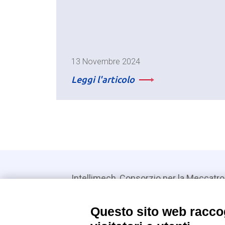
13 Novembre 2024
Leggi l'articolo
Intellimech, Consorzio per la Meccatro
Kilometro Rosso innovation district
Via Stezzano, 87 – 24126 Bergamo
Questo sito web raccog