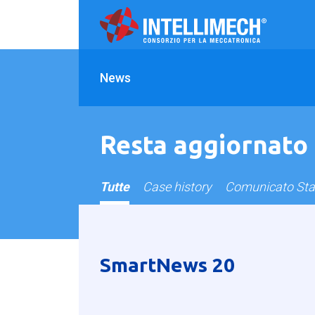
News
Resta aggiornato
Tutte
Case history
Comunicato St
SmartNews 20