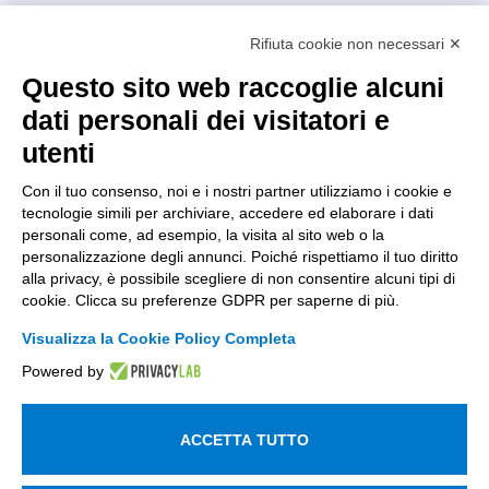
Intellimech, Consorzio per la Meccatronica
Rifiuta cookie non necessari ✕
Kilometro Rosso innovation district
Via Stezzano, 87 – 24126 Bergamo
Questo sito web raccoglie alcuni
dati personali dei visitatori e
+39 035 0690366
info@intellimech.it
utenti
Come raggiungerci
Con il tuo consenso, noi e i nostri partner utilizziamo i cookie e
tecnologie simili per archiviare, accedere ed elaborare i dati
Copyright 2026, P.iva 03388700167
personali come, ad esempio, la visita al sito web o la
personalizzazione degli annunci. Poiché rispettiamo il tuo diritto
Seguici su
alla privacy, è possibile scegliere di non consentire alcuni tipi di
cookie. Clicca su preferenze GDPR per saperne di più.
Visualizza la Cookie Policy Completa
Lavora con noi
Powered by
Iscriviti alla newsletter
Entra nell'area privata
ACCETTA TUTTO
Informativa sul trattamento dei dati personali