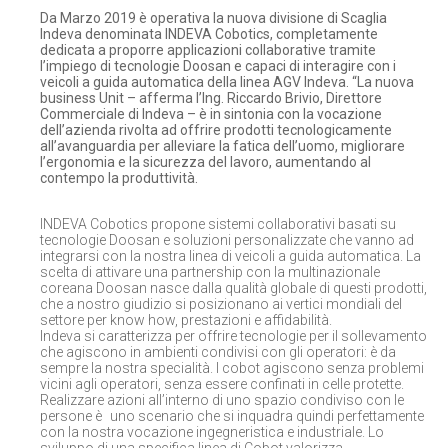
Da Marzo 2019 è operativa la nuova divisione di Scaglia
Indeva denominata INDEVA Cobotics, completamente
dedicata a proporre applicazioni collaborative tramite
l’impiego di tecnologie Doosan e capaci di interagire con i
veicoli a guida automatica della linea AGV Indeva. “La nuova
business Unit – afferma l’Ing. Riccardo Brivio, Direttore
Commerciale di Indeva – è in sintonia con la vocazione
dell’azienda rivolta ad offrire prodotti tecnologicamente
all’avanguardia per alleviare la fatica dell’uomo, migliorare
l’ergonomia e la sicurezza del lavoro, aumentando al
contempo la produttività.
INDEVA Cobotics propone sistemi collaborativi basati su
tecnologie Doosan e soluzioni personalizzate che vanno ad
integrarsi con la nostra linea di veicoli a guida automatica. La
scelta di attivare una partnership con la multinazionale
coreana Doosan nasce dalla qualità globale di questi prodotti,
che a nostro giudizio si posizionano ai vertici mondiali del
settore per know how, prestazioni e affidabilità.
Indeva si caratterizza per offrire tecnologie per il sollevamento
che agiscono in ambienti condivisi con gli operatori: è da
sempre la nostra specialità. I cobot agiscono senza problemi
vicini agli operatori, senza essere confinati in celle protette.
Realizzare azioni all’interno di uno spazio condiviso con le
persone è uno scenario che si inquadra quindi perfettamente
con la nostra vocazione ingegneristica e industriale. Lo