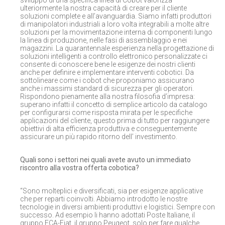
sviluppo di una specifica linea di Cobot valorizza
ulteriormente la nostra capacità di creare per il cliente
soluzioni complete e all’avanguardia. Siamo infatti produttori
di manipolatori industriali a loro volta integrabili a molte altre
soluzioni per la movimentazione interna di componenti lungo
la linea di produzione, nelle fasi di assemblaggio e nei
magazzini. La quarantennale esperienza nella progettazione di
soluzioni intelligenti a controllo elettronico personalizzate ci
consente di conoscere bene le esigenze dei nostri clienti
anche per definire e implementare interventi cobotici. Da
sottolineare come i cobot che proponiamo assicurano
anche i massimi standard di sicurezza per gli operatori.
Rispondono pienamente alla nostra filosofia d’impresa:
superano infatti il concetto di semplice articolo da catalogo
per configurarsi come risposta mirata per le specifiche
applicazioni del cliente, questo prima di tutto per raggiungere
obiettivi di alta efficienza produttiva e conseguentemente
assicurare un più rapido ritorno dell’ investimento.
Quali sono i settori nei quali avete avuto un immediato
riscontro alla vostra offerta cobotica?
“Sono molteplici e diversificati, sia per esigenze applicative
che per reparti coinvolti. Abbiamo introdotto le nostre
tecnologie in diversi ambienti produttivi e logistici. Sempre con
successo. Ad esempio li hanno adottati Poste Italiane, il
gruppo FCA-Fiat, il gruppo Peugeot, solo per fare qualche