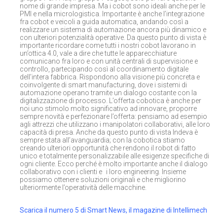
nome di grande impresa. Ma i cobot sono ideali anche per le
PMI e nella micrologistica. Importante è anche l’integrazione
fra cobot e veicoli a guida automatica, andando così a
realizzare un sistema di automazione ancora più dinamico e
con ulteriori potenzialità operative. Da questo punto di vista è
importante ricordare come tutti i nostri cobot lavorano in
un’ottica 4.0, vale a dire che tutte le apparecchiature
comunicano fra loro e con unità centrali di supervisione e
controllo, partecipando così al coordinamento digitale
dell’intera fabbrica. Rispondono alla visione più concreta e
coinvolgente di smart manufacturing, dove i sistemi di
automazione operano tramite un dialogo costante con la
digitalizzazione di processo. L’offerta cobotica è anche per
noi uno stimolo molto significativo ad innovare, proporre
sempre novità e perfezionare l’offerta: pensiamo ad esempio
agli attrezzi che utilizzano i manipolatori collaborativi, alle loro
capacità di presa. Anche da questo punto di vista Indeva è
sempre stata all’avanguardia; con la cobotica stiamo
creando ulteriori opportunità che rendono il robot di fatto
unico e totalmente personalizzabile alle esigenze specifiche di
ogni cliente. Ecco perché è molto importante anche il dialogo
collaborativo con i clienti e i loro engineering. Insieme
possiamo ottenere soluzioni originali e che migliorino
ulteriormente l’operatività delle macchine.
Scarica il numero 5 di Smart News, il magazine di Intellimech