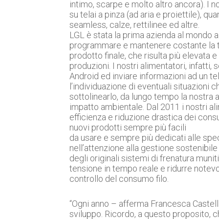
intimo, scarpe e molto altro ancora). I n
su telai a pinza (ad aria e proiettile), q
seamless, calze, rettilinee ed altre.
LGL è stata la prima azienda al mondo a r
programmare e mantenere costante la ten
prodotto finale, che risulta più elevata 
produzioni. I nostri alimentatori, infatt
Android ed inviare informazioni ad un t
l’individuazione di eventuali situazioni c
sottolinearlo, da lungo tempo la nostra
impatto ambientale. Dal 2011 i nostri a
efficienza e riduzione drastica dei cons
nuovi prodotti sempre più facili
da usare e sempre più dedicati alle spec
nell’attenzione alla gestione sostenibile
degli originali sistemi di frenatura muni
tensione in tempo reale e ridurre notevol
controllo del consumo filo.
“Ogni anno – afferma Francesca Castelli 
sviluppo. Ricordo, a questo proposito, 