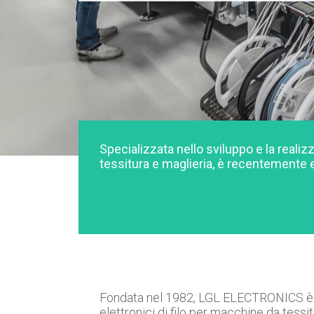
Specializzata nello sviluppo e la realiz
tessitura e maglieria, è recentemente e
Fondata nel 1982, LGL ELECTRONICS è spe
elettronici di filo per macchine da tess