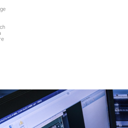
nge
ech
à
re