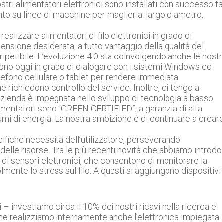
ostri alimentatori elettronici sono installati con successo t
uanto su linee di macchine per maglieria: largo diametro,
ealizzare alimentatori di filo elettronici in grado di
sione desiderata, a tutto vantaggio della qualità del
e ripetibile. L’evoluzione 4.0 sta coinvolgendo anche le nost
i, sono oggi in grado di dialogare con i sistemi Windows ed
elefono cellulare o tablet per rendere immediata
he richiedono controllo del service. Inoltre, ci tengo a
 azienda è impegnata nello sviluppo di tecnologia a basso
limentatori sono “GREEN CERTIFIED”, a garanzia di alta
umi di energia. La nostra ambizione è di continuare a crear
ifiche necessità dell’utilizzatore, perseverando
 delle risorse. Tra le più recenti novità che abbiamo introdo
ti di sensori elettronici, che consentono di monitorare la
mente lo stress sul filo. A questi si aggiungono dispositivi
– investiamo circa il 10% dei nostri ricavi nella ricerca e
che realizziamo internamente anche l’elettronica impiegata