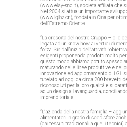
(www.elsy-snc.it), società affiliata che 
Nel 2004 si attua un importante svilup
(www.lglhz.cn), fondata in Cina per ottim
dell’Estremo Oriente.
“La crescita del nostro Gruppo – ci dic
legata ad un know how ai vertici di merc
forza. Sin dall’inizio dell’attività l’obiet
esigenti proponendo prodotti molto perfo
questo modo abbiamo potuto spesso ant
maturando nelle linee produttive e nei pr
innovazione ed aggiornamento di LGL si
tutelato ad oggi da circa 200 brevetti dep
riconosciuti per la loro qualità e si cara
ad un design all’avanguardia, conciliando 
imprenditoriale.
“L’azienda della nostra famiglia – aggi
alimentatori in grado di soddisfare anch
(dai tessuti tradizionali a quelli tecnic