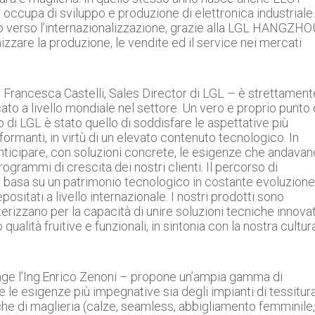
si occupa di sviluppo e produzione di elettronica industriale.
po verso l’internazionalizzazione, grazie alla LGL HANGZH
izzare la produzione, le vendite ed il service nei mercati
e Francesca Castelli, Sales Director di LGL – è strettament
ato a livello mondiale nel settore. Un vero e proprio punto 
tivo di LGL è stato quello di soddisfare le aspettative più
rmanti, in virtù di un elevato contenuto tecnologico. In
icipare, con soluzioni concrete, le esigenze che andavan
ogrammi di crescita dei nostri clienti. Il percorso di
 basa su un patrimonio tecnologico in costante evoluzione
ositati a livello internazionale. I nostri prodotti sono
tterizzano per la capacità di unire soluzioni tecniche innova
qualità fruitive e funzionali, in sintonia con la nostra cultur
unge l’Ing.Enrico Zenoni – propone un’ampia gamma di
e le esigenze più impegnative sia degli impianti di tessitur
i) che di maglieria (calze, seamless, abbigliamento femminile,