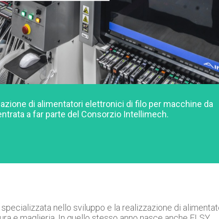
zazione di alimentatori elettronici di filo per macchine da
ntrata a far parte del Consorzio Intellimech.
cializzata nello sviluppo e la realizzazione di alimentat
itura e maglieria. In quello stesso anno nasce anche ELSY