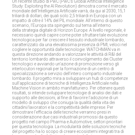
Un recente studio di PwC (PwC’s Global Artificial Intelligence
Study: Exploiting the AI Revolution) dimostra come il mercato
mondiale dell’Intelligenza Artificiale varrà, da qui al 2030, 15,1
triliardi di dollari, dei quali solo 2,5 triliardi in Europa con un
impatto di oltre il 14% del PIL mondiale. All’interno di questo
scenario, l’Europa sta spingendo sul tema all’interno
della strategia digitale di Horizon Europe. A livello regionale, è
necessario quindi capire come poter sfruttare tale evoluzione
tecnologica per far crescere il tessuto industriale lombardo,
caratterizzato da una elevatissima presenza di PMI, veloci nel
cogliere le opportunità dalle tecnologie.
WATCHMAN
va in
questa direzione andando a valorizzare le attività di R&I del
territorio lombardo attraverso il coinvolgimento dei Cluster
tecnologici e avviando un’azione di promozione verso gli
interlocutori regionali per la formazione di un centro di
specializzazione a servizio dell’intero comparto industriale
lombardo. Il progetto mira a sviluppare un hub di competenze
sull’applicazione di tecniche di Intelligenza Artificiale nella
Machine Vision in ambito manifatturiero. Per ottenere questi
risultati, si intende sviluppare tecnologie di analisi dei dati e
supporto alle decisioni, al fine di favorire l’adozione di un
modello di sviluppo che coniuga la qualità della vita dei
cittadini/lavoratori e la competitività delle imprese. Per
dimostrare l’efficacia delle tecniche verranno presi in
considerazione due casi industriali promossi da questo
progetto nel campo Pharma e Automotive, settori prioritari
per questa tecnologia. La modularità delle soluzioni tecniche
del progetto ha lo scopo di creare ecosistemi integrati tra di