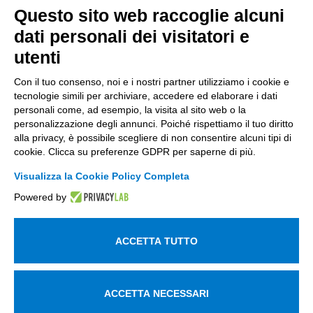
Via Stezzano, 87 – 24126 Bergamo
Questo sito web raccoglie alcuni
dati personali dei visitatori e
+39 035 0690366
info@intellimech.it
utenti
Come raggiungerci
Con il tuo consenso, noi e i nostri partner utilizziamo i cookie e
tecnologie simili per archiviare, accedere ed elaborare i dati
Copyright 2026, P.iva 03388700167
personali come, ad esempio, la visita al sito web o la
personalizzazione degli annunci. Poiché rispettiamo il tuo diritto
Seguici su
alla privacy, è possibile scegliere di non consentire alcuni tipi di
cookie. Clicca su preferenze GDPR per saperne di più.
Visualizza la Cookie Policy Completa
Lavora con noi
Powered by
Iscriviti alla newsletter
Entra nell'area privata
ACCETTA TUTTO
Informativa sul trattamento dei dati personali
Utilizziamo i cookie per essere sicuri che tu possa avere la
ACCETTA NECESSARI
migliore esperienza sul nostro sito. Se continui ad utilizzare