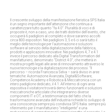
Il crescente sviluppo della manifestazione fieristica SPS Italia
è un segno importante dell’attenzione che continua a
caratterizzare tutto quanto “fa 4.0”. Pluralità di voci e di
proposte è, non a caso, uno dei tratti distintivi dell’evento, che
occuperà 6 padiglioni al completo e dove saranno accolti
circa 800 espositori. Nei padiglioni 3, 5 e 6 ci sarà tutto il
meglio delle tecnologie per l’automazione e soluzioni
software al servizio della digitalizzazione della fabbrica,
prodotti e applicazioni innovative. Nei padiglioni 4, 7 e 4.1
invece il percorso dedicato alla Digital Transformation del
manifatturiero, denominato “District 4.0”, che metterà in
mostra progetti legati alle aree di rinnovamento attraverso le
nuove tecnologie e la digitalizzazione dei processi. “Il
percorso – ricorda Francesca Selva – sarà diviso in aree
tematiche: Automazione Avanzata, Digital&Software,
Competence Academy e Robotica & Meccatronica con un
intero padiglione dedicato, il 4.1. All’interno di ogni area
espositiva il visitatore troverà demo funzionanti e soluzioni
meccatroniche articolate che integreranno diverse
componenti IT e OT, a testimonianza del fatto che la
trasformazione avanzata dell’industria richiede lo sviluppo di
una conoscenza sempre più condivisa SPS Italia: sempre più
riferimento per il manifatturiero “intelligente” e una