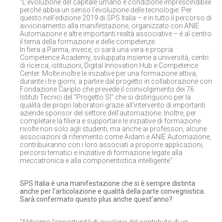
“L’evoluzione del capitale umano è condizione imprescindibile
perché abbia un senso l’evoluzione delle tecnologie. Per
questo nell’edizione 2019 di SPS Italia – e in tutto il percorso di
avvicinamento alla manifestazione, organizzato con ANIE
Automazione e altre importanti realtà associative – è al centro
il tema della formazione e delle competenze.
In fiera a Parma, invece, ci sarà una vera e propria
Competence Academy, sviluppata insieme a università, centri
di ricerca, istituzioni, Digital Innovation Hub e Competence
Center. Molte inoltre le iniziative per una formazione attiva,
durante i tre giorni, a partire dal progetto in collaborazione con
Fondazione Cariplo che prevede il coinvolgimento dei 76
Istituti Tecnici del “Progetto SI” che si distinguono per la
qualità dei propri laboratori grazie all’intervento di importanti
aziende sponsor del settore dell’automazione. Inoltre, per
completare la filiera e supportare le iniziative di formazione
rivolte non solo agli studenti, ma anche ai professori, alcune
associazioni di riferimento come Aidam e ANIE Automazione,
contribuiranno con i loro associati a proporre applicazioni,
percorsi tematici e iniziative di formazione legate alla
meccatronica e alla componentistica intelligente”.
SPS Italia è una manifestazione che si è sempre distinta
anche per l’articolazione e qualità della parte convegnistica.
Sarà confermato questo plus anche quest’anno?