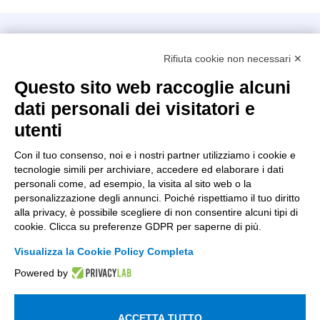
Intellimech, Consorzio per la Meccatronica
Rifiuta cookie non necessari ✕
Kilometro Rosso innovation district
Via Stezzano, 87 – 24126 Bergamo
Questo sito web raccoglie alcuni
dati personali dei visitatori e
+39 035 0690366
info@intellimech.it
utenti
Come raggiungerci
Con il tuo consenso, noi e i nostri partner utilizziamo i cookie e
tecnologie simili per archiviare, accedere ed elaborare i dati
Copyright 2026, P.iva 03388700167
personali come, ad esempio, la visita al sito web o la
personalizzazione degli annunci. Poiché rispettiamo il tuo diritto
Seguici su
alla privacy, è possibile scegliere di non consentire alcuni tipi di
cookie. Clicca su preferenze GDPR per saperne di più.
Visualizza la Cookie Policy Completa
Lavora con noi
Powered by
Iscriviti alla newsletter
Entra nell'area privata
ACCETTA TUTTO