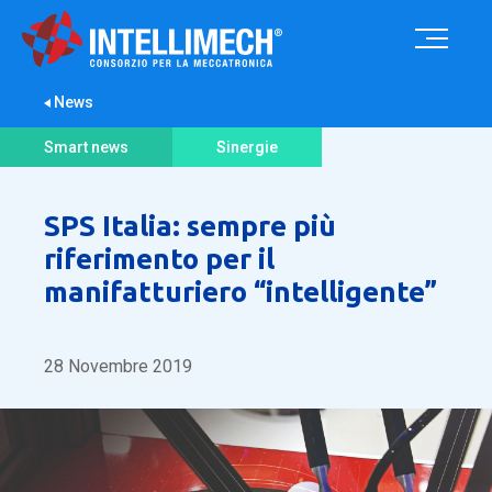
News
Smart news
Sinergie
SPS Italia: sempre più
riferimento per il
manifatturiero “intelligente”
28 Novembre 2019