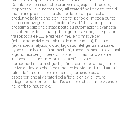
“Abbiamo l’opportunità di avvalerci del contributo di un
Comitato Scientifico fatto di università, esperti di settore,
responsabili di automazione, utilizzatori finali e costruttori di
macchine provenienti da alcune delle maggiori realtà
produttive italiane che, con incontri periodici, mette a punto i
temi dei convegni scientifici della fiera. L’attenzione per la
prossima edizione è stata posta su automazione avanzata
(l’evoluzione dei linguaggi di programmazione, l’integrazione
tra robotica e PLC, le reti real-time, le normative per
l’integrazione delle macchine e la modellistica); Digitale
(advanced analytics, cloud, big data, intelligenza artificiale,
cyber security e realtà aumentata); meccatronica (nuovi ausili
ergonomici per gli operatori, sistemi di trasporto a carrelli
indipendenti, nuovi motori ad alta efficienza e
componentistica intelligente). L’interesse che raccogliamo
deriva dal lavoro che facciamo per individuare i trend attuali e
futuri dell’automazione industriale, fornendo sia agli
espositori che ai visitatori della fiera le chiavi di lettura
adeguate per comprendere l’evoluzione che stiamo vivendo
nell’ambito industriale.”