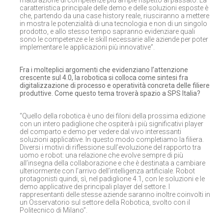
maturazione di competenze più ampie rispetto al passato. La
caratteristica principale delle demo e delle soluzioni esposte è
che, partendo da una case history reale, riusciranno a mettere
in mostra le potenzialità di una tecnologia e non di un singolo
prodotto, e allo stesso tempo sapranno evidenziare quali
sono le competenze e le skill necessarie alle aziende per poter
implementare le applicazioni più innovative”.
Fra i molteplici argomenti che evidenziano l’attenzione
crescente sul 4.0, la robotica si colloca come sintesi fra
digitalizzazione di processo e operatività concreta delle filiere
produttive. Come questo tema troverà spazio a SPS Italia?
“Quello della robotica è uno dei filoni della prossima edizione
con un intero padiglione che ospiterà i più significativi player
del comparto e demo per vedere dal vivo interessanti
soluzioni applicative. In questo modo completiamo la filiera.
Diversi i motivi di riflessione sull’evoluzione del rapporto tra
uomo e robot: una relazione che evolve sempre di più
all’insegna della collaborazione e che è destinata a cambiare
ulteriormente con l’arrivo dell’intelligenza artificiale. Robot
protagonisti quindi, sì, nel padiglione 4.1, con le soluzioni e le
demo applicative dei principali player del settore. I
rappresentanti delle stesse aziende saranno inoltre coinvolti in
un Osservatorio sul settore della Robotica, svolto con il
Politecnico di Milano”.