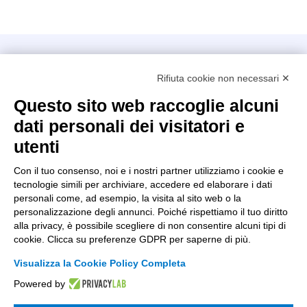
Intellimech, Consorzio per la Meccatronica
Rifiuta cookie non necessari ✕
Kilometro Rosso innovation district
Via Stezzano, 87 – 24126 Bergamo
Questo sito web raccoglie alcuni
dati personali dei visitatori e
+39 035 0690366
info@intellimech.it
utenti
Come raggiungerci
Con il tuo consenso, noi e i nostri partner utilizziamo i cookie e
tecnologie simili per archiviare, accedere ed elaborare i dati
Copyright 2026, P.iva 03388700167
personali come, ad esempio, la visita al sito web o la
personalizzazione degli annunci. Poiché rispettiamo il tuo diritto
Seguici su
alla privacy, è possibile scegliere di non consentire alcuni tipi di
cookie. Clicca su preferenze GDPR per saperne di più.
Visualizza la Cookie Policy Completa
Lavora con noi
Powered by
Iscriviti alla newsletter