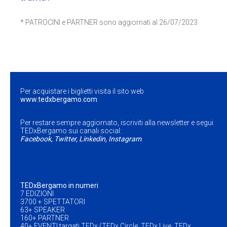
* PATROCINI e PARTNER sono aggiornati al 26/07/2023
Per acquistare i biglietti visita il sito web
www.tedxbergamo.com
Per restare sempre aggiornato, iscriviti alla newsletter e segui
TEDxBergamo sui canali social:
Facebook
,
Twitter
,
Linkedin
,
Instagram
.
TEDxBergamo in numeri
7 EDIZIONI
3700 + SPETTATORI
63+ SPEAKER
160+ PARTNER
40+ EVENTI targati TEDx (TEDx Circle, TEDx Live, TEDx