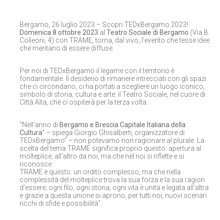
Bergamo, 26 luglio 2023 – Scopri TEDxBergamo 2023!
Domenica 8 ottobre 2023
al
Teatro Sociale di Bergamo
(Via B.
Colleoni, 4) con TRAME, torna, dal vivo, l’evento che tesse idee
che meritano di essere diffuse.
Per noi di TEDxBergamo il legame con il territorio è
fondamentale. Il desiderio di rimanere intrecciati con gli spazi
che ci circondano, ci ha portati a scegliere un luogo iconico,
simbolo di storia, cultura e arte: il Teatro Sociale, nel cuore di
Città Alta, che ci ospiterà per la terza volta.
“Nell’anno di
Bergamo e Brescia Capitale Italiana della
Cultura
” – spiega Giorgio Ghisalberti, organizzatore di
TEDxBergamo” – non potevamo non ragionare al plurale. La
scelta del tema TRAME significa proprio questo: apertura al
molteplice, all’altro da noi, ma che nel noi si riflette e si
riconosce.
TRAME è questo: un ordito complesso, ma che nella
complessità del molteplice trova la sua forza e la sua ragion
d’essere; ogni filo, ogni storia, ogni vita è unita e legata all’altra
e grazie a questa unione si aprono, per tutti noi, nuovi scenari
ricchi di sfide e possibilità”.