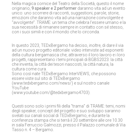
Nella magica cornice del Teatro della Società, questo il nome
originario,
9 speaker e 2 performer
daranno vita ad un evento
unico: uno scorrere di racconti, suggestioni, parole, storie,
emozioni che daranno vita ad una narrazione coinvolgente e
“avvolgente”. TRAME: un tema che celebra l’essere umano e la
sua necessità di rimanere sempre in contatto con sé stesso,
con i suoi simili e con il mondo che lo circonda.
In questo 2023, TEDxBergamo ha deciso, inoltre, di dare il via
ad un nuovo progetto editoriale: video interviste ad esponenti
della cultura bergamasca che, attraverso il loro lavoro e i loro
progetti, rappresentano i temi principali di BGBS2023: la città
che inventa, la città dei tesori nascosti, la città natura, la
cultura come cura.
Sono così nate TEDxBergamo InterVIEWS, che possono
essere viste sul sito di TEDxBergamo
(www.tedxbergamo.com/news/) e sul nostro canale
YouTube
(www.youtube.com/@tedxbergamo4703).
Questi sono solo i primi fili della “trama” di TRAME: temi, nomi
degli speaker, concept del progetto e suo sviluppo saranno
svelati sui canali social di TEDxBergamo, e durante la
conferenza stampa che si terrà il 20 settembre alle ore 10.30
in sala Ferruccio Galmozzi, presso il Palazzo comunale di Via
Tasso n. 4 – Bergamo.