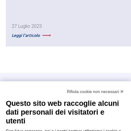
27 Luglio 2023
Leggi l'articolo
Intellimech, Consorzio per la Meccatronica
Rifiuta cookie non necessari ✕
Kilometro Rosso innovation district
Via Stezzano, 87 – 24126 Bergamo
Questo sito web raccoglie alcuni
dati personali dei visitatori e
+39 035 0690366
info@intellimech.it
utenti
Come raggiungerci