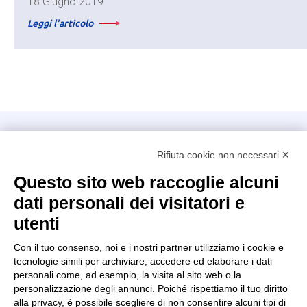
18 Giugno 2019
Leggi l'articolo
Intellimech, Consorzio per la Meccatronica
Rifiuta cookie non necessari ✕
Kilometro Rosso innovation district
Via Stezzano, 87 – 24126 Bergamo
Questo sito web raccoglie alcuni
dati personali dei visitatori e
+39 035 0690366
info@intellimech.it
utenti
Come raggiungerci
Con il tuo consenso, noi e i nostri partner utilizziamo i cookie e
tecnologie simili per archiviare, accedere ed elaborare i dati
Copyright 2026, P.iva 03388700167
personali come, ad esempio, la visita al sito web o la
personalizzazione degli annunci. Poiché rispettiamo il tuo diritto
Seguici su
alla privacy, è possibile scegliere di non consentire alcuni tipi di