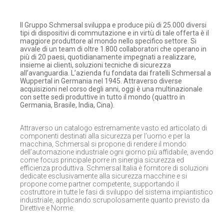
Il Gruppo Schmersal sviluppa e produce più di 25.000 diversi
tipi di dispositivi di commutazione e in virtù di tale offerta è il
maggiore produttore al mondo nello specifico settore. Si
avvale di un team di oltre 1.800 collaboratori che operano in
più di 20 paesi, quotidianamente impegnati a realizzare,
insieme ai clienti, soluzioni tecniche di sicurezza
all’avanguardia. L’azienda fu fondata dai fratelli Schmersal a
Wuppertal in Germania nel 1945. Attraverso diverse
acquisizioni nel corso degli anni, oggi è una multinazionale
con sette sedi produttive in tutto il mondo (quattro in
Germania, Brasile, India, Cina).
Attraverso un catalogo estremamente vasto ed articolato di
componenti destinati alla sicurezza per l’uomo e per la
macchina, Schmersal si propone di rendere il mondo
dell’automazione industriale ogni giorno più affidabile, avendo
come focus principale porre in sinergia sicurezza ed
efficienza produttiva. Schmersal Italia è fornitore di soluzioni
dedicate esclusivamente alla sicurezza macchine e si
propone come partner competente, supportando il
costruttore in tutte le fasi di sviluppo del sistema impiantistico
industriale, applicando scrupolosamente quanto previsto da
Direttive e Norme.