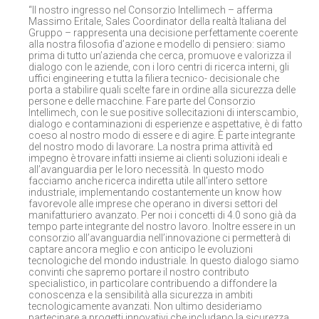
“Il nostro ingresso nel Consorzio Intellimech – afferma
Massimo Eritale, Sales Coordinator della realtà Italiana del
Gruppo – rappresenta una decisione perfettamente coerente
alla nostra filosofia d’azione e modello di pensiero: siamo
prima di tutto un’azienda che cerca, promuove e valorizza il
dialogo con le aziende, con i loro centri di ricerca interni, gli
uffici engineering e tutta la filiera tecnico- decisionale che
porta a stabilire quali scelte fare in ordine alla sicurezza delle
persone e delle macchine. Fare parte del Consorzio
Intellimech, con le sue positive sollecitazioni di interscambio,
dialogo e contaminazioni di esperienze e aspettative, è di fatto
coeso al nostro modo di essere e di agire. È parte integrante
del nostro modo di lavorare. La nostra prima attività ed
impegno è trovare infatti insieme ai clienti soluzioni ideali e
all’avanguardia per le loro necessità. In questo modo
facciamo anche ricerca indiretta utile all’intero settore
industriale, implementando costantemente un know how
favorevole alle imprese che operano in diversi settori del
manifatturiero avanzato. Per noi i concetti di 4.0 sono già da
tempo parte integrante del nostro lavoro. Inoltre essere in un
consorzio all’avanguardia nell’innovazione ci permetterà di
captare ancora meglio e con anticipo le evoluzioni
tecnologiche del mondo industriale. In questo dialogo siamo
convinti che sapremo portare il nostro contributo
specialistico, in particolare contribuendo a diffondere la
conoscenza e la sensibilità alla sicurezza in ambiti
tecnologicamente avanzati. Non ultimo desideriamo
partecipare a progetti innovativi che includano la sicurezza