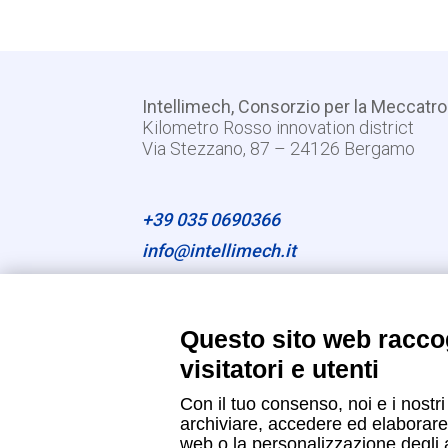
Intellimech, Consorzio per la Meccatro
Kilometro Rosso innovation district
Via Stezzano, 87 – 24126 Bergamo
+39 035 0690366
info@intellimech.it
Come raggiungerci
Questo sito web raccog
Copyright 2026, P.iva 03388700167
visitatori e utenti
Con il tuo consenso, noi e i nostri
archiviare, accedere ed elaborare 
web o la personalizzazione degli an