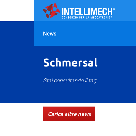
News
Schmersal
Stai consultando il tag
Tutte
Case history
Comunicato St
Carica altre news