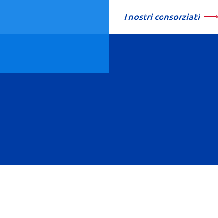
I nostri consorziati
ampa
Eventi
Rassegna stampa
Smart news