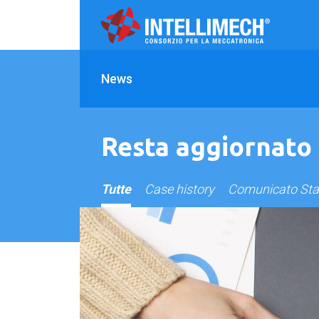
News
Resta aggiornato
Tutte
Case history
Comunicato St