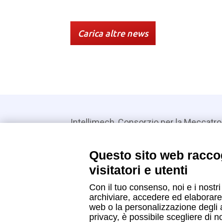
Carica altre news
Intellimech, Consorzio per la Meccatro
Kilometro Rosso innovation district
Via Stezzano, 87 – 24126 Bergamo
Questo sito web raccog
visitatori e utenti
+39 035 0690366
Con il tuo consenso, noi e i nostri
info@intellimech.it
archiviare, accedere ed elaborare 
web o la personalizzazione degli an
Come raggiungerci
privacy, è possibile scegliere di n