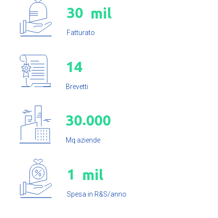
3
0
mil
Fatturato
1
4
Brevetti
.
3
0
0
0
0
Mq aziende
1
mil
Spesa in R&S/anno