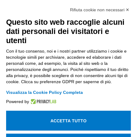
Intellimech, Consorzio per la Meccatronica
Rifiuta cookie non necessari ✕
Kilometro Rosso innovation district
Via Stezzano, 87 – 24126 Bergamo
Questo sito web raccoglie alcuni
dati personali dei visitatori e
+39 035 0690366
info@intellimech.it
utenti
Come raggiungerci
Con il tuo consenso, noi e i nostri partner utilizziamo i cookie e
tecnologie simili per archiviare, accedere ed elaborare i dati
Copyright 2026, P.iva 03388700167
personali come, ad esempio, la visita al sito web o la
personalizzazione degli annunci. Poiché rispettiamo il tuo diritto
Seguici su
alla privacy, è possibile scegliere di non consentire alcuni tipi di
cookie. Clicca su preferenze GDPR per saperne di più.
Visualizza la Cookie Policy Completa
Lavora con noi
Powered by
Iscriviti alla newsletter
Entra nell'area privata
ACCETTA TUTTO
Informativa sul trattamento dei dati personali