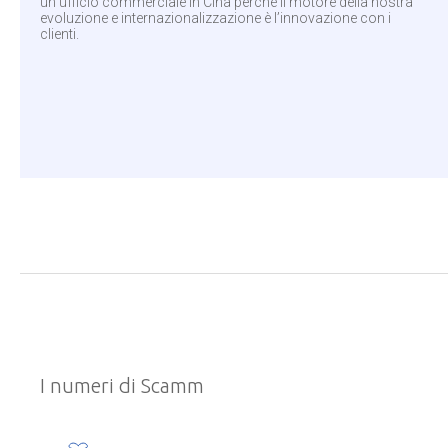
un ufficio commerciale in Cina perché il motore della nostra
evoluzione e internazionalizzazione è l’innovazione con i
clienti.
I numeri di Scamm